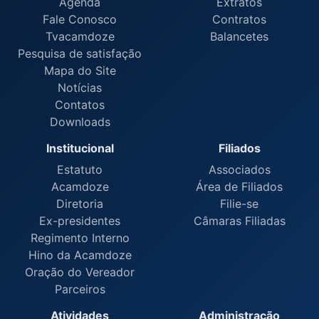
Agenda
Extratos
Fale Conosco
Contratos
Tvacamdoze
Balancetes
Pesquisa de satisfação
Mapa do Site
Notícias
Contatos
Downloads
Institucional
Filiados
Estatuto
Associados
Acamdoze
Área de Filiados
Diretoria
Filie-se
Ex-presidentes
Câmaras Filiadas
Regimento Interno
Hino da Acamdoze
Oração do Vereador
Parceiros
Atividades
Administração