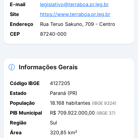
E-mail
legislativo@terraboa.pr.leg.br
Site
https://www.terraboa.pr.leg.br
Endereço
Rua Teruo Sakuno, 709 - Centro
CEP
87240-000
Informações Gerais
Código IBGE
4127205
Estado
Paraná (PR)
População
18.168 habitantes
(IBGE 9324)
PIB Municipal
R$ 709.922.000,00
(IBGE 37)
Região
Sul
Área
320,85 km²