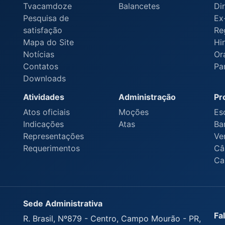
Tvacamdoze
Balancetes
Dir
Pesquisa de
Ex
satisfação
Re
Mapa do Site
Hi
Notícias
Or
Contatos
Pa
Downloads
Atividades
Administração
Pr
Atos oficiais
Moções
Es
Indicações
Atas
Ba
Representações
Ve
Requerimentos
Câ
Ca
Sede Administrativa
Fa
R. Brasil, Nº879 - Centro, Campo Mourão - PR,