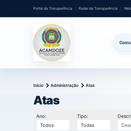
Portal da Transparência
Radar da Transparência
Web
Comu
Início
Administração
Atas
Atas
Ano:
Tipo:
Descr