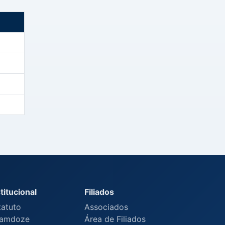
titucional
Filiados
tatuto
Associados
amdoze
Área de Filiados