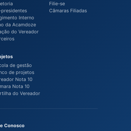
etoria
Filie-se
-presidentes
Câmaras Filiadas
gimento Interno
no da Acamdoze
ação do Vereador
rceiros
ojetos
cola de gestão
nco de projetos
reador Nota 10
mara Nota 10
rtilha do Vereador
le Conosco