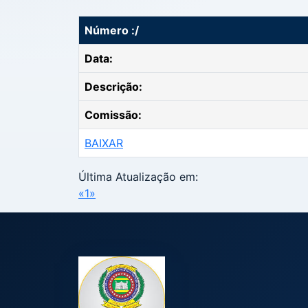
Número :/
Data:
Descrição:
Comissão:
BAIXAR
Última Atualização em:
«
1
»